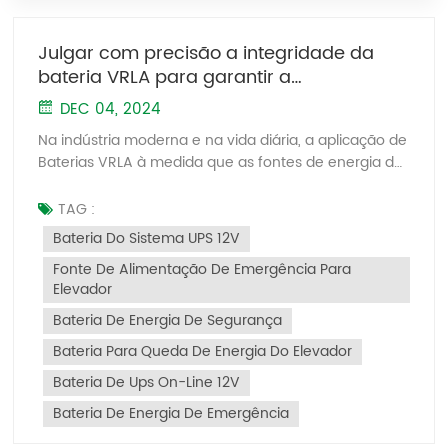
Julgar com precisão a integridade da
bateria VRLA para garantir a
confiabilidade das fontes de alimentação
DEC 04, 2024
de emergência
Na indústria moderna e na vida diária, a aplicação de
Baterias VRLA à medida que as fontes de energia de
emergência se tornaram cada vez mais difundidas,
como em dispositivos de nivelamento de
TAG :
emergência por falta de energia de elevadores,
Bateria Do Sistema UPS 12V
fontes de alimentação de liberação de freio, UPS de
Fonte De Alimentação De Emergência Para
energia de segurança e outros cenários de energia
Elevador
de reserva. Estas situações exigem um alto nível de
confiabilidade por parte dos baterias de chumbo-
Bateria De Energia De Segurança
ácido, determinando com precisão o estado de
Bateria Para Queda De Energia Do Elevador
saúde de baterias sla prevenir falhas durante
emergências é particularmente
Bateria De Ups On-Line 12V
importante. Resistência interna da bateria e estado
Bateria De Energia De Emergência
de saúde:A resistência interna da bateria é um