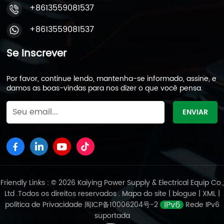
medição. Alterações na resistência interna e
+8613559081537
substituição da bateria:Quando a resistência interna
+8613559081537
da bateria atinge o dobro do valor da linha de base,
a vida útil da bateria termina; quando atingir 1,5
vezes, a bateria deve ser substituída. Isso fornece
Se Inscrever
diretrizes claras para manutenção e substituição da
bateria. A importância do sistema de numeração de
Por favor, continue lendo, mantenha-se informado, assine, e
baterias:Na utilização real, especialmente no
damos as boas-vindas para nos dizer o que você pensa.
mercado de manutenção secundária, é difícil
substituir baterias do mesmo lote e grupo ao mesmo
tempo. Poder Kaiying aborda esta situação atribuindo
um número exclusivo a cada bateria, permitindo que
o pessoal de manutenção identifique e substitua
com precisão as baterias para garantir a consistência
do desempenho e a confiabilidade do grupo de
baterias. Medindo regularmente a resistência interna
Friendly Links : © 2026 Kaiying Power Supply & Electrical Equip Co.,
da bateria e comparando-a com o valor de
Ltd .Todos os direitos reservados .
Mapa do site
|
blogue
|
XML
|
referência, o estado de saúde da bateria pode ser
política de Privacidade
闽ICP备10006204号-2
Rede IPv6
avaliado de forma eficaz. O sistema de numeração
suportada
da Kaiying Power facilita a manutenção e