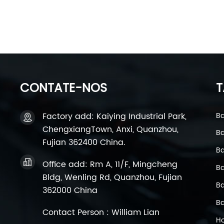
CONTATE-NOS
T
Factory add: Kaiying Industrial Park,
Ba
ChengxiangTown, Anxi, Quanzhou,
Ba
Fujian 362400 China.
Ba
Office add: Rm A, 11/F, Mingcheng
Ba
Bldg, Wenling Rd, Quanzhou, Fujian
Ba
362000 China
Ba
Contact Person : William Lian
Ho