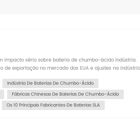
m impacto sério sobre bateria de chumbo-ácido indústria.
inesas de baterias de chumbo-ácido para os EUA agora
Indústria De Baterias De Chumbo-Ácido
o as tarifas anteriores com as novas "tarifas recíprocas".
ação, levando a graves perdas de pedidos para pequenas e
Fábricas Chinesas De Baterias De Chumbo-Ácido
queadas: Os principais centros de transbordo do Sudeste
Os 10 Principais Fabricantes De Baterias SLA
ifa de 46%, o que limita ainda mais as oportunidades de
ricas chinesas no exterior enfrentam desafios de lucrativida
o e reestruturação da cadeia de suprimentos Realocação da
tarifas, empresas nacionais estão acelerando a construçã