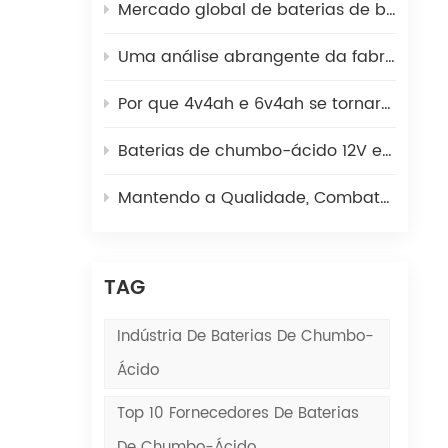
a
Mercado global de baterias de backup da UPS 2025: Como as baterias de chumbo e lítio coexistem
Uma análise abrangente da fabricação de placas de bateria de chumbo-ácido: de lingotes de chumbo a placas verdes
Por que 4v4ah e 6v4ah se tornaram a fonte de energia preferida para escalas eletrônicas?
II.
: A
Baterias de chumbo-ácido 12V em escadas rolantes | Poder Kaiying
Mantendo a Qualidade, Combatendo as Falsificações | Poder Kaiying
s
TAG
o
Indústria De Baterias De Chumbo-
Ácido
as
Top 10 Fornecedores De Baterias
o à
De Chumbo-Ácido