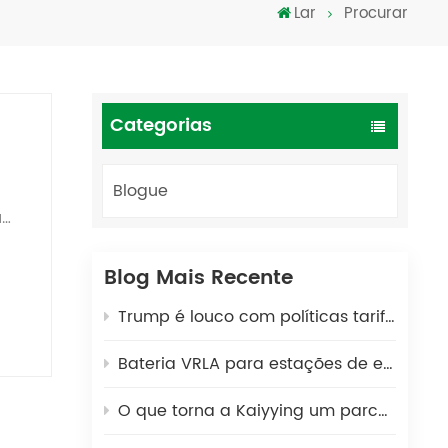
Lar
Procurar
Türkçe
فارسی
العربية
Categorias
Blogue
Blog Mais Recente
Trump é louco com políticas tarifárias!!!
Bateria VRLA para estações de energia portáteis: uma solução de energia segura e durável para cenários externos
de.
O que torna a Kaiyying um parceiro global de confiança na fabricação de baterias de chumbo-ácido por 25 anos?
o de