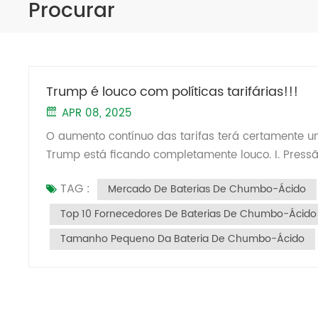
Procurar
Trump é louco com políticas tarifárias!!!
APR 08, 2025
O aumento contínuo das tarifas terá certamente u
Trump está ficando completamente louco. I. Pressão de exportação no mercado dos EUA e ajustes na indústria
Aumento nos custos tarifários: As exportações ch
TAG :
Mercado De Baterias De Chumbo-Ácido
enfrentam uma tarifa abrangente de 54%, combinand
Isso aumentou drasticamente os custos de export
Top 10 Fornecedores De Baterias De Chumbo-Ácido
médias empresas (PMEs). Rotas de transbordo blo
Tamanho Pequeno Da Bateria De Chumbo-Ácido
Asiático (como o Vietnã) estão sujeitos a uma tar
contornar tarifas por meio de terceiros países. Fáb
II. Concorrência intensificada no Sudeste Asiátic
Capacidade de Produção: Para combater as altas 