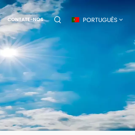
PORTUGUÊS
CONTATE-NOS
English
français
Deutsch
简体中文
русский
español
português