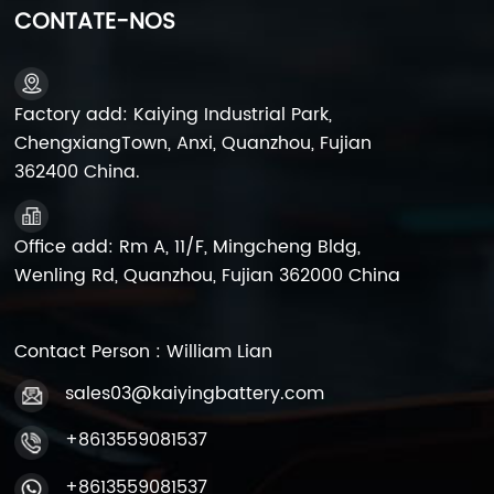
CONTATE-NOS
Factory add: Kaiying Industrial Park,
ChengxiangTown, Anxi, Quanzhou, Fujian
362400 China.
Office add: Rm A, 11/F, Mingcheng Bldg,
Wenling Rd, Quanzhou, Fujian 362000 China
Contact Person : William Lian
sales03@kaiyingbattery.com
+8613559081537
+8613559081537