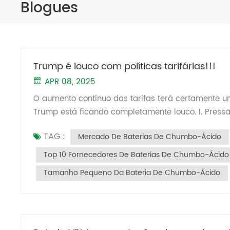
Blogues
Trump é louco com políticas tarifárias!!!
APR 08, 2025
O aumento contínuo das tarifas terá certamente u
Trump está ficando completamente louco. I. Pressão de exportação no mercado dos EUA e ajustes na indústria
Aumento nos custos tarifários: As exportações ch
TAG :
Mercado De Baterias De Chumbo-Ácido
enfrentam uma tarifa abrangente de 54%, combinand
Isso aumentou drasticamente os custos de export
Top 10 Fornecedores De Baterias De Chumbo-Ácido
médias empresas (PMEs). Rotas de transbordo blo
Tamanho Pequeno Da Bateria De Chumbo-Ácido
Asiático (como o Vietnã) estão sujeitos a uma tar
contornar tarifas por meio de terceiros países. Fáb
II. Concorrência intensificada no Sudeste Asiátic
Capacidade de Produção: Para combater as altas 