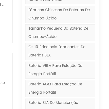
s
Fábricas Chinesas De Baterias De
Chumbo-Ácido
ra
ões
gia.
Tamanho Pequeno Da Bateria De
Chumbo-Ácido
to
Os 10 Principais Fabricantes De
te
Baterias SLA
as
ã e
para
Bateria VRLA Para Estação De
cada
Energia Portátil
 e
ete
Bateria AGM Para Estação De
Energia Portátil
çar
veu
ata
Bateria SLA De Manutenção