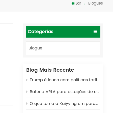
Lar
Blogues
Türkçe
فارسی
العربية
Categorias
Blogue
Blog Mais Recente
Trump é louco com políticas tarifárias!!!
Bateria VRLA para estações de energia portáteis: uma solução de energia segura e durável para cenários externos
de.
O que torna a Kaiyying um parceiro global de confiança na fabricação de baterias de chumbo-ácido por 25 anos?
o de