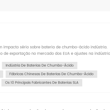
m impacto sério sobre bateria de chumbo-ácido indústria.
inesas de baterias de chumbo-ácido para os EUA agora
Indústria De Baterias De Chumbo-Ácido
o as tarifas anteriores com as novas "tarifas recíprocas".
ação, levando a graves perdas de pedidos para pequenas e
Fábricas Chinesas De Baterias De Chumbo-Ácido
queadas: Os principais centros de transbordo do Sudeste
Os 10 Principais Fabricantes De Baterias SLA
ifa de 46%, o que limita ainda mais as oportunidades de
ricas chinesas no exterior enfrentam desafios de lucrativida
o e reestruturação da cadeia de suprimentos Realocação da
tarifas, empresas nacionais estão acelerando a construçã