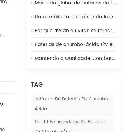
ara
a
Mercado global de baterias de backup da UPS 2025: Como as baterias de chumbo e lítio coexistem
Uma análise abrangente da fabricação de placas de bateria de chumbo-ácido: de lingotes de chumbo a placas verdes
Por que 4v4ah e 6v4ah se tornaram a fonte de energia preferida para escalas eletrônicas?
II.
GM
: A
Baterias de chumbo-ácido 12V em escadas rolantes | Poder Kaiying
ão.
Mantendo a Qualidade, Combatendo as Falsificações | Poder Kaiying
s
e
TAG
o
meio
Indústria De Baterias De Chumbo-
bo-
de
Ácido
as
e
Top 10 Fornecedores De Baterias
o à
o
 de
De Chumbo-Ácido