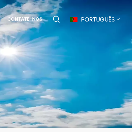
PORTUGUÊS
CONTATE-NOS
English
français
Deutsch
简体中文
русский
español
português