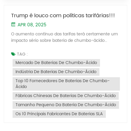
Trump é louco com políticas tarifárias!!!
APR 08, 2025
O aumento contínuo das tarifas terá certamente um
impacto sério sobre bateria de chumbo-ácido
indústria. Trump está ficando completamente louco.
I. Pressão de exportação no mercado dos EUA e
TAG :
ajustes na indústria Aumento nos custos tarifários: As
Mercado De Baterias De Chumbo-Ácido
exportações chinesas de baterias de chumbo-ácido
Indústria De Baterias De Chumbo-Ácido
para os EUA agora enfrentam uma tarifa abrangente
de 54%, combinando as tarifas anteriores com as
Top 10 Fornecedores De Baterias De Chumbo-
novas "tarifas recíprocas". Isso aumentou
Ácido
drasticamente os custos de exportação, levando a
Fábricas Chinesas De Baterias De Chumbo-Ácido
graves perdas de pedidos para pequenas e médias
empresas (PMEs). Rotas de transbordo bloqueadas:
Tamanho Pequeno Da Bateria De Chumbo-Ácido
Os principais centros de transbordo do Sudeste
Os 10 Principais Fabricantes De Baterias SLA
Asiático (como o Vietnã) estão sujeitos a uma tarifa
de 46%, o que limita ainda mais as oportunidades de
contornar tarifas por meio de terceiros países.