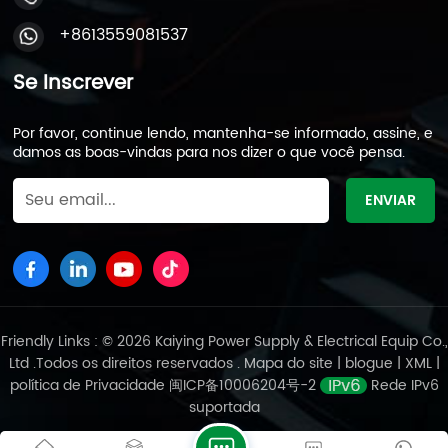
e de armazenamento de energia da China —
+8613559081537
impulsionada pela liderança global na produção de
automóveis do país em 2023 — compensa
parcialmente a queda nas exportações. No entanto,
Se Inscrever
o crescimento dos veículos de nova energia está
gradualmente substituindo as tradicionais baterias
Por favor, continue lendo, mantenha-se informado, assine, e
de chumbo-ácido. Políticas ambientais mais
damos as boas-vindas para nos dizer o que você pensa.
rigorosas: Regulamentações mais rigorosas sobre
reciclagem de baterias e controle da poluição
aceleram a consolidação do setor. PMEs estão saindo
do mercado, enquanto empresas líderes aumentam
a eficiência por meio da automação (por exemplo,
atingindo uma taxa operacional de 66% na fundição
primária de chumbo), impulsionando uma maior
concentração do setor. As políticas tarifárias de
Friendly Links : © 2026 Kaiying Power Supply & Electrical Equip Co.,
Trump intensificaram os desafios de curto prazo para
Ltd .Todos os direitos reservados .
Mapa do site
|
blogue
|
XML
|
a indústria chinesa de baterias de chumbo-ácido. No
política de Privacidade
闽ICP备10006204号-2
Rede IPv6
entanto, a demanda interna resiliente, o apoio
suportada
político e as atualizações tecnológicas oferecem
oportunidades de transformação. A competição