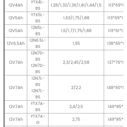
YTX4L-
12V4Ah
1,28/1,32/1,36/1,41/1,44/1,5
113*69*8
BS
YTX5L-
12V5Ah
1,63/1,75/1,88
113*69*10
BS
12N5L-
12V5Ah
1,6/1,7/1,75/1,88
119*61*12
BS
12N6.5L-
12V6,5Ah
1,95
138*66*10
BS
12N7D-
BS
12V7Ah
2,3/2,45/2,58
137*76*12
12N7D-
BS
12N7L-
BS
12V7Ah
2/2.2
148*60*12
12N7L-
BS
YTX7A-
12V7Ah
2,4/2,5
149*85*9
BS
YTX7A-
12V7Ah
2,75
149*85*9
G