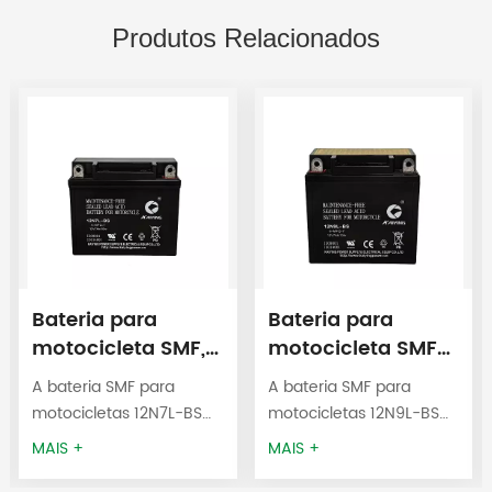
Produtos Relacionados
Bateria para
Bateria para
motocicleta SMF,
motocicleta SMF
fabricante OEM,
12N9L-BS 12V9AH
A bateria SMF para
A bateria SMF para
modelo 12N7L-BS,
motocicletas 12N7L-BS
motocicletas 12N9L-BS
12V7AH
12V7AH é
12V9AH é
MAIS +
MAIS +
frequentemente usada
frequentemente usada