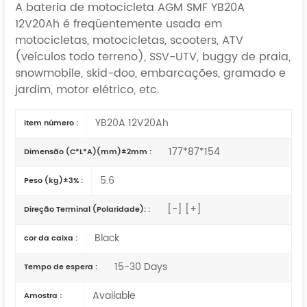
A bateria de motocicleta AGM SMF YB20A
12V20Ah é freqüentemente usada em
motocicletas, motocicletas, scooters, ATV
(veículos todo terreno), SSV-UTV, buggy de praia,
snowmobile, skid-doo, embarcações, gramado e
jardim, motor elétrico, etc.
YB20A 12V20Ah
item número :
177*87*154
Dimensão (C*L*A)(mm)±2mm :
5.6
Peso (kg)±3% :
[-] [+]
Direção Terminal (Polaridade): :
Black
cor da caixa :
15-30 Days
Tempo de espera :
Available
Amostra :