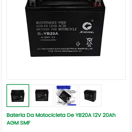
Bateria Da Motocicleta De YB20A 12V 20Ah
AGM SMF