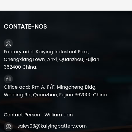
em motocicletas,
em motocicletas,
motonetas, scooters,
motonetas, scooters,
quadriciclos (ATVs),
quadriciclos (ATVs),
UTVs, buggies de praia,
UTVs, buggies de praia,
CONTATE-NOS
motos de neve,
motos de neve,
snowmobiles,
snowmobiles,
embarcações,
embarcações,
equipamentos de
equipamentos de
Factory add: Kaiying Industrial Park,
jardinagem, motores
jardinagem, motores
ChengxiangTown, Anxi, Quanzhou, Fujian
elétricos, etc.
elétricos, etc.
362400 China.
Office add: Rm A, 11/F, Mingcheng Bldg,
Wenling Rd, Quanzhou, Fujian 362000 China
Contact Person : William Lian
sales03@kaiyingbattery.com