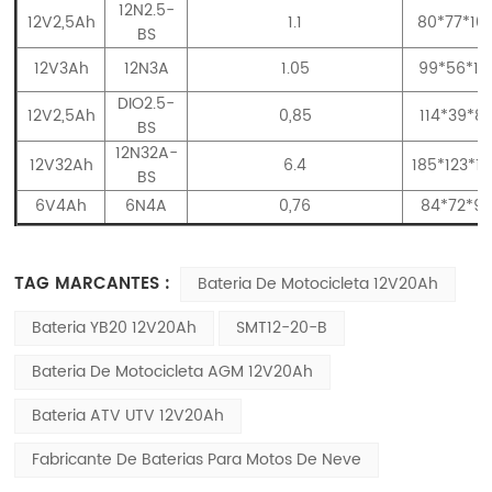
12N2.5-
12V2,5Ah
1.1
80*77*10
BS
12V3Ah
12N3A
1.05
99*56*11
DIO2.5-
12V2,5Ah
0,85
114*39*8
BS
12N32A-
12V32Ah
6.4
185*123*1
BS
6V4Ah
6N4A
0,76
84*72*9
TAG MARCANTES :
Bateria De Motocicleta 12V20Ah
Bateria YB20 12V20Ah
SMT12-20-B
Bateria De Motocicleta AGM 12V20Ah
Bateria ATV UTV 12V20Ah
Fabricante De Baterias Para Motos De Neve