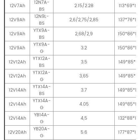
12N7A-
12V7Ah
2.15/2.28
113*69*13
BS
12N9L-
12V9Ah
2,6/2,75/2,85
137*76*13
BS
YTX9A-
12V9Ah
2,68/2,9
150*86*10
BS
YTX9A-
12V9Ah
3.2
150*86*10
G
YTX12A-
12V12Ah
3.5
149*85*13
BS
YTX12A-
12V12Ah
3,65
149*85*13
G
YTX14A-
12V14Ah
3.7
149*85*14
BS
YTX14A-
12V14Ah
4.05
149*85*14
G
YB14A-
12V14Ah
4,5
132*88*16
G
YB20A-
12V20Ah
5.6
177*87*15
G