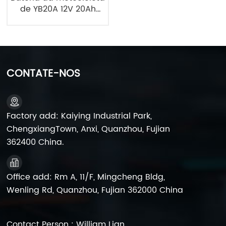
de YB20A 12V 20Ah
AGM SMF
CONTATE-NOS
Factory add: Kaiying Industrial Park,
ChengxiangTown, Anxi, Quanzhou, Fujian
362400 China.
Office add: Rm A, 11/F, Mingcheng Bldg,
Wenling Rd, Quanzhou, Fujian 362000 China
Contact Person : William Lian