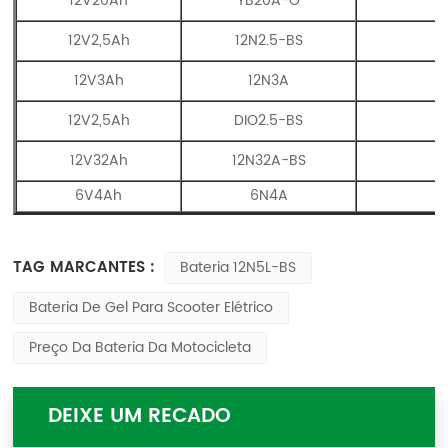
12V20Ah
YB20A-G
12V2,5Ah
12N2.5-BS
12V3Ah
12N3A
12V2,5Ah
DIO2.5-BS
12V32Ah
12N32A-BS
6V4Ah
6N4A
TAG MARCANTES :
Bateria 12N5L-BS
Bateria De Gel Para Scooter Elétrico
Preço Da Bateria Da Motocicleta
DEIXE UM RECADO