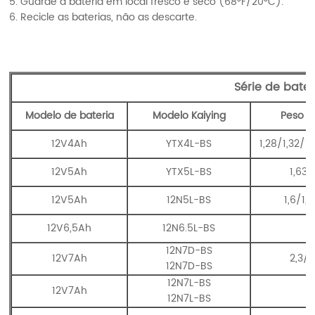
5. Guarde a bateria em local fresco e seco (68°F/20°C).
6. Recicle as baterias, não as descarte.
Série de bate
Modelo de bateria
Modelo Kaiying
Peso l
12V4Ah
YTX4L-BS
1,28/1,32/1,
12V5Ah
YTX5L-BS
1,63/
12V5Ah
12N5L-BS
1,6/1,
12V6,5Ah
12N6.5L-BS
12N7D-BS
12V7Ah
2,3/2
12N7D-BS
12N7L-BS
12V7Ah
2
12N7L-BS