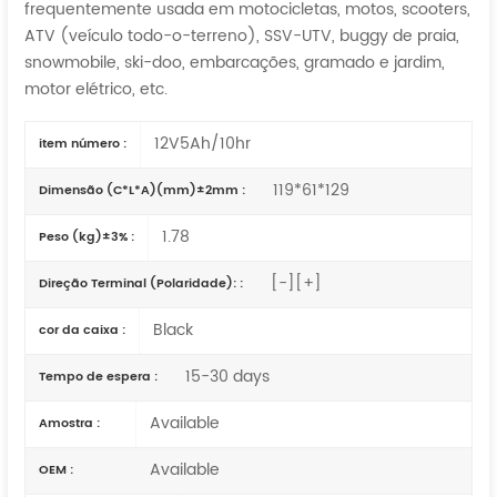
frequentemente usada em motocicletas, motos, scooters,
ATV (veículo todo-o-terreno), SSV-UTV, buggy de praia,
snowmobile, ski-doo, embarcações, gramado e jardim,
motor elétrico, etc.
12V5Ah/10hr
item número :
119*61*129
Dimensão (C*L*A)(mm)±2mm :
1.78
Peso (kg)±3% :
[-][+]
Direção Terminal (Polaridade): :
Black
cor da caixa :
15-30 days
Tempo de espera :
Available
Amostra :
Available
OEM :