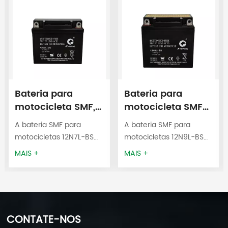
Bateria para
Bateria para
motocicleta SMF,
motocicleta SMF
fabricante OEM,
12N9L-BS 12V9AH
A bateria SMF para
A bateria SMF para
modelo 12N7L-BS,
motocicletas 12N7L-BS
motocicletas 12N9L-BS
12V7AH
12V7AH é
12V9AH é
MAIS +
MAIS +
frequentemente usada
frequentemente usada
em motocicletas,
em motocicletas,
motonetas, scooters,
motonetas, scooters,
quadriciclos (ATVs),
quadriciclos (ATVs),
UTVs, buggies de praia,
UTVs, buggies de praia,
CONTATE-NOS
motos de neve,
motos de neve,