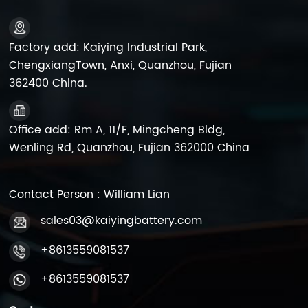
snowmobiles,
snowmobiles,
embarcações,
embarcações,
equipamentos de
equipamentos de
Factory add: Kaiying Industrial Park,
jardinagem, motores
jardinagem, motores
ChengxiangTown, Anxi, Quanzhou, Fujian
elétricos, etc.
elétricos, etc.
362400 China.
Office add: Rm A, 11/F, Mingcheng Bldg,
Wenling Rd, Quanzhou, Fujian 362000 China
Contact Person : William Lian
sales03@kaiyingbattery.com
+8613559081537
+8613559081537