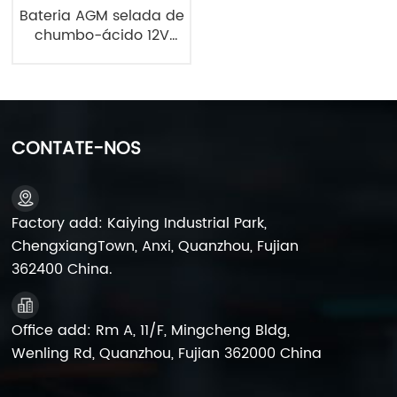
Bateria AGM selada de
chumbo-ácido 12V
120Ah de longa
duração para sistema
UPS
CONTATE-NOS
Factory add: Kaiying Industrial Park,
ChengxiangTown, Anxi, Quanzhou, Fujian
362400 China.
Office add: Rm A, 11/F, Mingcheng Bldg,
Wenling Rd, Quanzhou, Fujian 362000 China