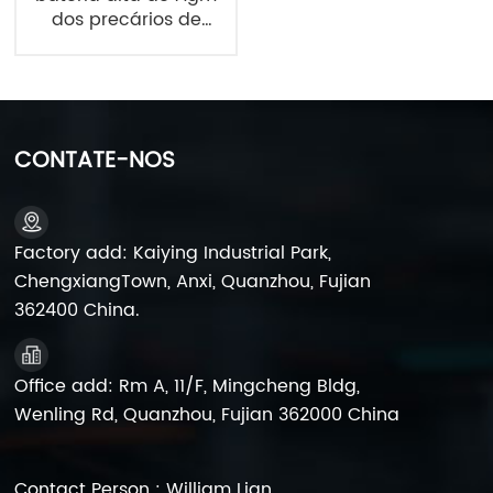
dos precários de
12V5Ah HR12-21W
12V21W HR12-5
CONTATE-NOS
Factory add: Kaiying Industrial Park,
ChengxiangTown, Anxi, Quanzhou, Fujian
362400 China.
Office add: Rm A, 11/F, Mingcheng Bldg,
Wenling Rd, Quanzhou, Fujian 362000 China
Contact Person : William Lian