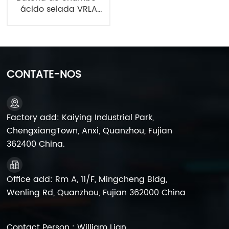
ácido selada VRLA
24V4.0Ah, fonte de
alimentação de
reserva, fabricante de
baterias
CONTATE-NOS
Factory add: Kaiying Industrial Park,
ChengxiangTown, Anxi, Quanzhou, Fujian
362400 China.
Office add: Rm A, 11/F, Mingcheng Bldg,
Wenling Rd, Quanzhou, Fujian 362000 China
Contact Person : William Lian